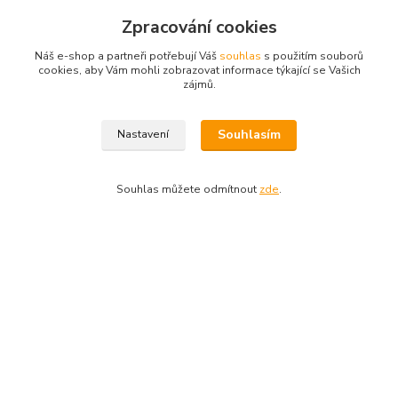
Zpracování cookies
Náš e-shop a partneři potřebují Váš
souhlas
s použitím souborů
Zboží zařazeno v kategoriích
cookies, aby Vám mohli zobrazovat informace týkající se Vašich
zájmů.
Novinky
Dárky pro : .....
Souhlasím
Nastavení
Vtipné oblečení
Kompletní nabídka
Souhlas můžete odmítnout
zde
.
Zahrádkáře
Triko - tričko na lahev
© 2003 - 2026
www.darkyvbrne.cz
© 2003 - 2026 www.darkyvbrne.cz