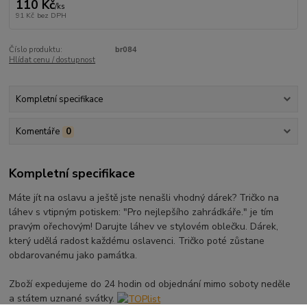
110 Kč
/
ks
91 Kč
bez DPH
Číslo produktu:
br084
Hlídat cenu / dostupnost
Kompletní specifikace
Komentáře
0
Kompletní specifikace
Máte jít na oslavu a ještě jste nenašli vhodný dárek? Tričko na
láhev s vtipným potiskem: "Pro nejlepšího zahrádkáře." je tím
pravým ořechovým! Darujte láhev ve stylovém oblečku. Dárek,
který udělá radost každému oslavenci. Tričko poté zůstane
obdarovanému jako památka.
Zboží expedujeme do 24 hodin od objednání mimo soboty neděle
a státem uznané svátky.